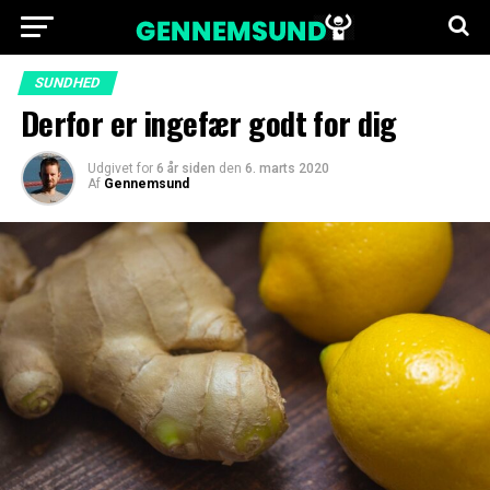
SUNDHED
Derfor er ingefær godt for dig
Udgivet for
6 år siden
den
6. marts 2020
Af
Gennemsund