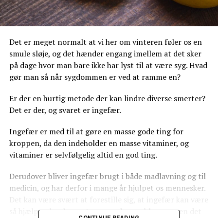
Det er meget normalt at vi her om vinteren føler os en
smule sløje, og det hænder engang imellem at det sker
på dage hvor man bare ikke har lyst til at være syg. Hvad
gør man så når sygdommen er ved at ramme en?
Er der en hurtig metode der kan lindre diverse smerter?
Det er der, og svaret er ingefær.
Ingefær er med til at gøre en masse gode ting for
kroppen, da den indeholder en masse vitaminer, og
vitaminer er selvfølgelig altid en god ting.
Derudover bliver ingefær brugt i både madlavning og til
medicin, og har derfor i mange år hjulpet os mennesker.
Det kan være svært at forestille sig, at ingefær kan være
så hjælpende på smerter og andre problemer, men det
CONTINUE READING