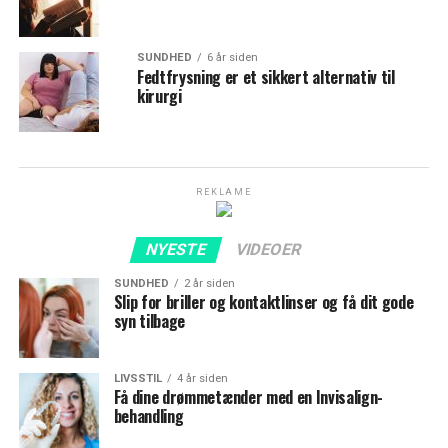
SUNDHED
6 år siden
Fedtfrysning er et sikkert alternativ til
kirurgi
REKLAME
NYESTE
VIDEOER
SUNDHED
2 år siden
Slip for briller og kontaktlinser og få dit gode
syn tilbage
LIVSSTIL
4 år siden
Få dine drømmetænder med en Invisalign-
behandling