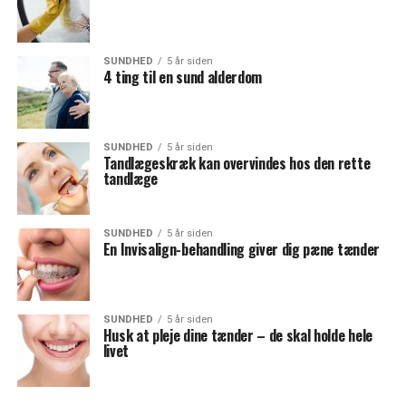
SUNDHED
5 år siden
4 ting til en sund alderdom
SUNDHED
5 år siden
Tandlægeskræk kan overvindes hos den rette
tandlæge
SUNDHED
5 år siden
En Invisalign-behandling giver dig pæne tænder
SUNDHED
5 år siden
Husk at pleje dine tænder – de skal holde hele
livet