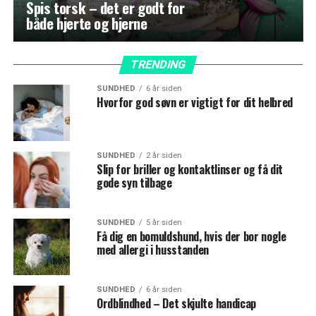
Spis torsk – det er godt for
både hjerte og hjerne
TRENDING
SUNDHED
6 år siden
Hvorfor god søvn er vigtigt for dit helbred
SUNDHED
2 år siden
Slip for briller og kontaktlinser og få dit
gode syn tilbage
SUNDHED
5 år siden
Få dig en bomuldshund, hvis der bor nogle
med allergi i husstanden
SUNDHED
6 år siden
Ordblindhed – Det skjulte handicap