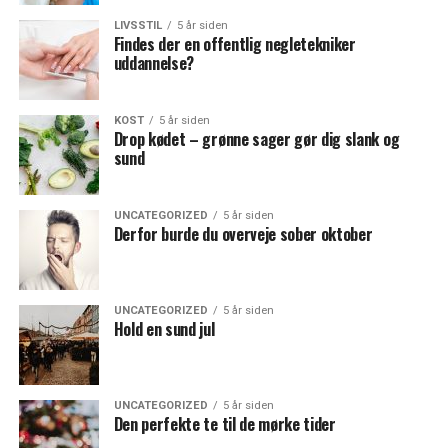
LIVSSTIL
5 år siden
Findes der en offentlig negletekniker
uddannelse?
KOST
5 år siden
Drop kødet – grønne sager gør dig slank og
sund
UNCATEGORIZED
5 år siden
Derfor burde du overveje sober oktober
UNCATEGORIZED
5 år siden
Hold en sund jul
UNCATEGORIZED
5 år siden
Den perfekte te til de mørke tider