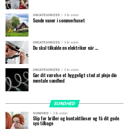
UNCATEGORIZED
5 år siden
Sunde vaner i sommerhuset
UNCATEGORIZED
5 år siden
Du skal tilkalde en elektriker når …
UNCATEGORIZED
5 år siden
Gør dit værelse et hyggeligt sted at pleje din
mentale sundhed
SUNDHED
SUNDHED
2 år siden
Slip for briller og kontaktlinser og få dit gode
syn tilbage