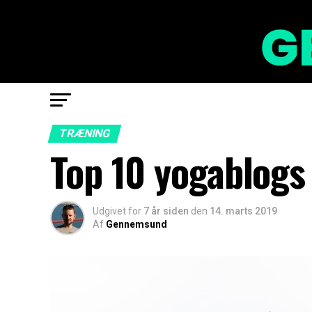
TRÆNING
Top 10 yogablogs
Udgivet for
7 år siden
den
14. marts 2019
Af
Gennemsund