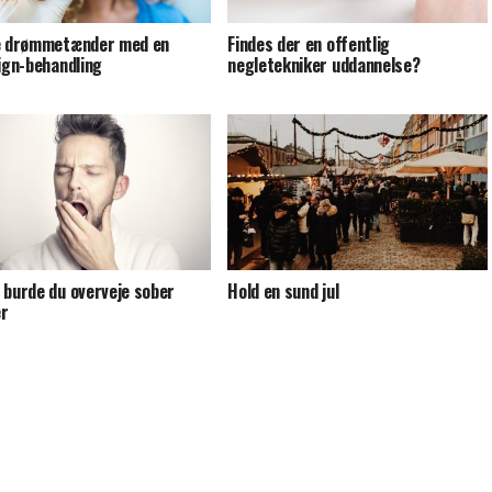
e drømmetænder med en
Findes der en offentlig
lign-behandling
negletekniker uddannelse?
 burde du overveje sober
Hold en sund jul
er