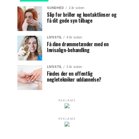
SUNDHED
2 år siden
Slip for briller og kontaktlinser og
få dit gode syn tilbage
LIVSSTIL
4 år siden
Få dine drømmetænder med en
Invisalign-behandling
LIVSSTIL
5 år siden
Findes der en offentlig
negletekniker uddannelse?
REKLAME
REKLAME