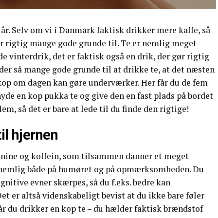
år. Selv om vi i Danmark faktisk drikker mere kaffe, så
er rigtig mange gode grunde til. Te er nemlig meget
interdrik, det er faktisk også en drik, der gør rigtig
 der så mange gode grunde til at drikke te, at det næsten
 kop om dagen kan gøre underværker. Her får du de fem
 nyde en kop pukka te og give den en fast plads på bordet
, så det er bare at lede til du finde den rigtige!
il hjernen
nine og koffein, som tilsammen danner et meget
er nemlig både på humøret og på opmærksomheden. Du
ognitive evner skærpes, så du f.eks. bedre kan
t er altså videnskabeligt bevist at du ikke bare føler
 du drikker en kop te – du hælder faktisk brændstof