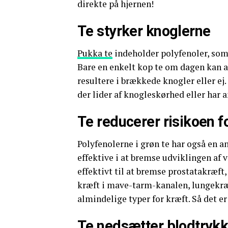
direkte på hjernen!
Te styrker knoglerne
Pukka te
indeholder polyfenoler, som 
Bare en enkelt kop te om dagen kan al
resultere i brækkede knogler eller ej.
der lider af knogleskørhed eller har a
Te reducerer risikoen f
Polyfenolerne i grøn te har også en an
effektive i at bremse udviklingen af 
effektivt til at bremse prostatakræft
kræft i mave-tarm-kanalen, lungekræf
almindelige typer for kræft. Så det e
Te nedsætter blodtrykk