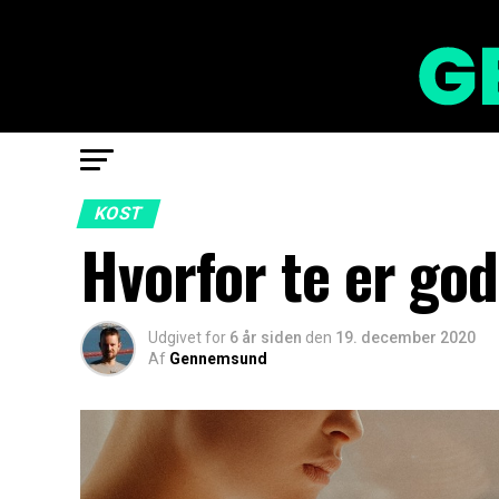
KOST
Hvorfor te er god
Udgivet for
6 år siden
den
19. december 2020
Af
Gennemsund