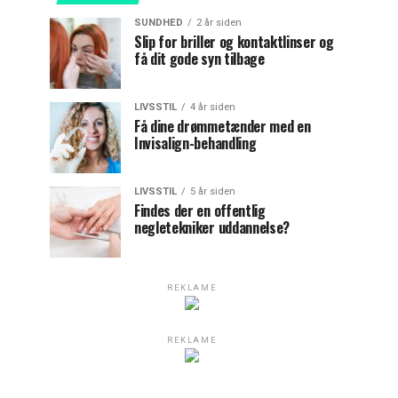
SUNDHED
2 år siden
Slip for briller og kontaktlinser og
få dit gode syn tilbage
LIVSSTIL
4 år siden
Få dine drømmetænder med en
Invisalign-behandling
LIVSSTIL
5 år siden
Findes der en offentlig
negletekniker uddannelse?
REKLAME
REKLAME