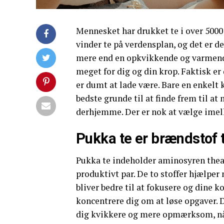
Mennesket har drukket te i over 5000 
vinder te på verdensplan, og det er d
mere end en opkvikkende og varmende v
meget for dig og din krop. Faktisk er
er dumt at lade være. Bare en enkelt
bedste grunde til at finde frem til at
derhjemme. Der er nok at vælge imellem
Pukka te er brændstof t
Pukka te indeholder aminosyren thea
produktivt par. De to stoffer hjælp
bliver bedre til at fokusere og dine k
koncentrere dig om at løse opgaver. De
dig kvikkere og mere opmærksom, når