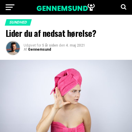
SUNDHED
Lider du af nedsat hørelse?
Udgivet for
5 år siden
den
4. maj 2021
Af
Gennemsund