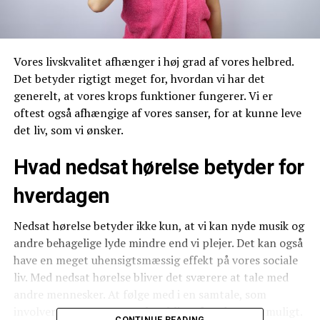
Vores livskvalitet afhænger i høj grad af vores helbred.
Det betyder rigtigt meget for, hvordan vi har det
generelt, at vores krops funktioner fungerer. Vi er
oftest også afhængige af vores sanser, for at kunne leve
det liv, som vi ønsker.
Hvad nedsat hørelse betyder for
hverdagen
Nedsat hørelse betyder ikke kun, at vi kan nyde musik og
andre behagelige lyde mindre end vi plejer. Det kan også
have en meget uhensigtsmæssig effekt på vores sociale
liv. Med nedsat hørelse bliver det sværere at tale med
andre mennesker. At følge med i en samtale, som
involverer mange parter, kan blive så godt som umuligt.
CONTINUE READING