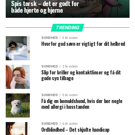
Spis torsk – det er godt for
både hjerte og hjerne
TRENDING
SUNDHED
6 år siden
Hvorfor god søvn er vigtigt for dit helbred
SUNDHED
2 år siden
Slip for briller og kontaktlinser og få dit
gode syn tilbage
SUNDHED
5 år siden
Få dig en bomuldshund, hvis der bor nogle
med allergi i husstanden
SUNDHED
6 år siden
Ordblindhed – Det skjulte handicap