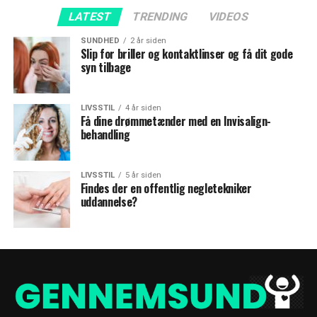
LATEST
TRENDING
VIDEOS
SUNDHED
2 år siden
Slip for briller og kontaktlinser og få dit gode
syn tilbage
LIVSSTIL
4 år siden
Få dine drømmetænder med en Invisalign-
behandling
LIVSSTIL
5 år siden
Findes der en offentlig negletekniker
uddannelse?