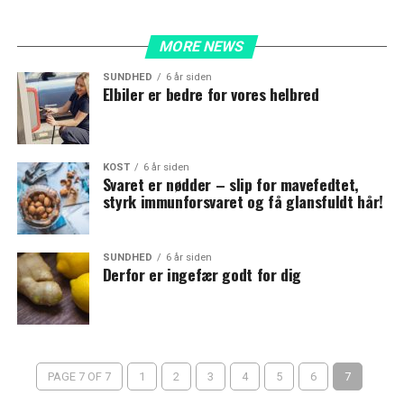
MORE NEWS
SUNDHED
6 år siden
Elbiler er bedre for vores helbred
KOST
6 år siden
Svaret er nødder – slip for mavefedtet,
styrk immunforsvaret og få glansfuldt hår!
SUNDHED
6 år siden
Derfor er ingefær godt for dig
PAGE 7 OF 7
1
2
3
4
5
6
7