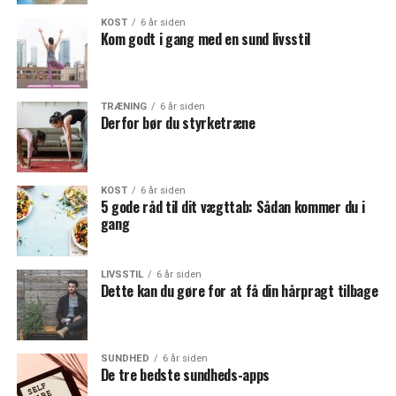
KOST
6 år siden
Kom godt i gang med en sund livsstil
TRÆNING
6 år siden
Derfor bør du styrketræne
KOST
6 år siden
5 gode råd til dit vægttab: Sådan kommer du i
gang
LIVSSTIL
6 år siden
Dette kan du gøre for at få din hårpragt tilbage
SUNDHED
6 år siden
De tre bedste sundheds-apps