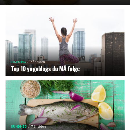
TRÆNING
7 år siden
Top 10 yogablogs du MÅ følge
SUNDHED
7 år siden