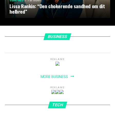
SUNDHED
7 år siden
Lissa Rankin: “Den chokerende sandhed om dit
helbred”
BUSINESS
REKLAME
MORE BUSINESS
REKLAME
TECH